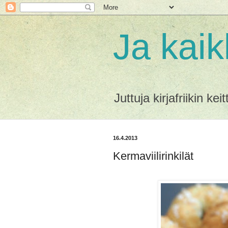
Ja kai
Juttuja kirjafriikin ke
16.4.2013
Kermaviilirinkilät