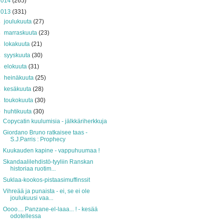
2014
(265)
2013
(331)
►
joulukuuta
(27)
►
marraskuuta
(23)
►
lokakuuta
(21)
►
syyskuuta
(30)
►
elokuuta
(31)
►
heinäkuuta
(25)
►
kesäkuuta
(28)
►
toukokuuta
(30)
▼
huhtikuuta
(30)
Copycatin kuulumisia - jälkkäriherkkuja
Giordano Bruno ratkaisee taas -
S.J.Parris : Prophecy
Kuukauden kapine - vappuhuumaa !
Skandaalilehdistö-tyyliin Ranskan
historiaa ruotim...
Suklaa-kookos-pistaasimuffinssit
Vihreää ja punaista - ei, se ei ole
joulukuusi vaa...
Oooo.... Panzane-el-laaa... ! - kesää
odotellessa