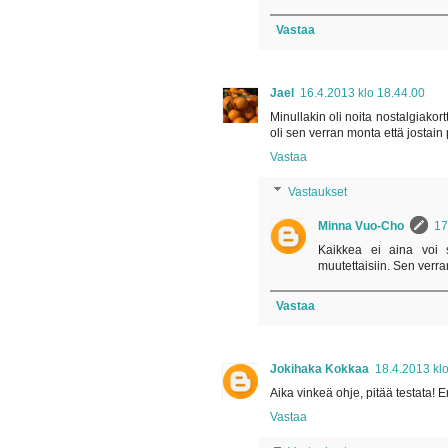
Vastaa
Jael
16.4.2013 klo 18.44.00
Minullakin oli noita nostalgiakor
oli sen verran monta että jostain pi
Vastaa
Vastaukset
Minna Vuo-Cho
17
Kaikkea ei aina voi sä
muutettaisiin. Sen verra
Vastaa
Jokihaka Kokkaa
18.4.2013 kl
Aika vinkeä ohje, pitää testata! E
Vastaa