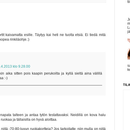
t
J
m
L
j
it kaivamatta esille. Täytyy kai heti ne tuolta etsiä. Ei tiedä mitä
nopea rinkiläohje.:)
s
.4.2013 klo 9.28.00
k
in aika sitten pois kaapin perukoilta ja kyllä sieltä aina välillä
aa :-)
TIL
apata talteen ja antaa tytön testattavaksi. Neidillä on kova halu
uokaa ja tällaisilla on hyvä aloittaa.
a niitä -70-80-luvun ruokakortteja? Jos tarkoitatte, niin mulla on niitä