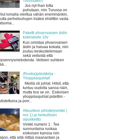
Turussakin)
Jos nyt ihan totta
puhutaan, niin Turussa on
ullut lomalla oleiltua vähän enemmänkin,
utta perhetouhujen lisäksi ehdittiin vasta
atsoma...
Paketti ylivarovaisen äidin
kokinalulle 10v
Kun omistaa ylivarovaisen
äidin ja haluaa kokata, niin
joutuu keskustelemaan
sekä veitsistä että
ypsennysmetodeista. Veitsien suhteen
ää...
(Ruoka)päiväkirja -
Ylioppilasjuhlat!
Meillä oli juhlat. Hitsit, että
tuntuu oudolta sanoa näin,
mutta tosi se on. Esikoisen
ylioppilasjuhlat pidettiin -
utistettuina ja porr...
Alkuviikon pihistelyvinkki (
nro 1) ja herkullinen
sipulikeitto
Vinkki numero 1 : Tee
sunnuntaina ruokaa
esikoisen kanssa niin
aljon, että siitä riittää maanantain ja