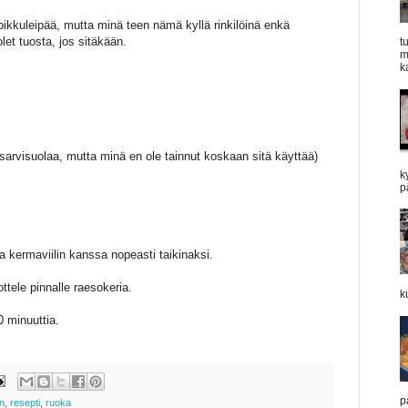
pikkuleipää, mutta minä teen nämä kyllä rinkilöinä enkä
let tuosta, jos sitäkään.
t
m
k
rvensarvisuolaa, mutta minä en ole tainnut koskaan sitä käyttää)
k
p
ja kermaviilin kanssa nopeasti taikinaksi.
pottele pinnalle raesokeria.
k
 minuuttia.
p
n
,
resepti
,
ruoka