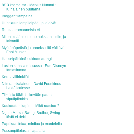
8/13 kotimaista - Markus Nummi :
Kiinalainen puutarha
Bloggarit lampaina...
Huhtikuun lempileipää - pitaleivät
Ruokaa romaaneista VI
Miten mitään ei mene hukkaan... niin, ja
taivaalli...
Myötähäpeästä ja onneksi sitä välttävä
Enni Mustos...
Hasselpähkinä-suklaamarengit
Lasten kanssa reissussa - EuroDisneyn
fantasiamaa
Kermaviilirinkilät
Niin ranskalainen - David Foenkinos :
La délicatesse
Tilkuista täkiksi - kevään paras
sipulipiirakka
Kuukauden kapine : Mikä raastaa ?
Ngaio Marsh: Swing, Brother, Swing -
tästä ei dekk...
Paprikaa, fetaa, minttua ja manteleita
Possunpiilotusta iltapalalla