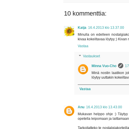
10 kommenttia:
Katja
16.4.2013 klo 13.37.00
Minulla on edelleen nostalgiakort
kivaa kokeiltavaa löytyy.:) Kivan 
Vastaa
Vastaukset
Minna Vuo-Cho
17
Minä nostin laatikon jok
löytyy uuttakin kokeiltav
Vastaa
Anu
16.4.2013 klo 13.43.00
Mukavan helppo ohje :) Täytyy n
opetella leipomaan ja laittamaan r
Tarkoitatteko te nostalgiakorteill