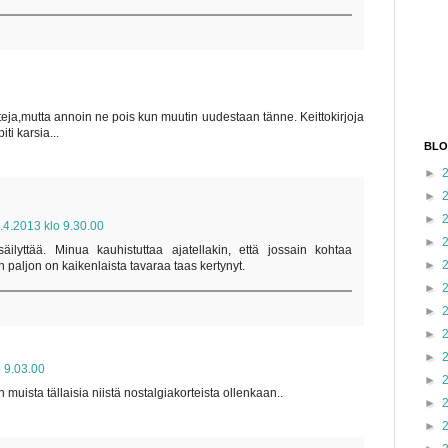
tteja,mutta annoin ne pois kun muutin uudestaan tänne. Keittokirjoja
ti karsia...
BLO
►
►
►
.4.2013 klo 9.30.00
►
ilyttää. Minua kauhistuttaa ajatellakin, että jossain kohtaa
►
n paljon on kaikenlaista tavaraa taas kertynyt.
►
►
►
►
o 9.03.00
►
n muista tällaisia niistä nostalgiakorteista ollenkaan..
►
►