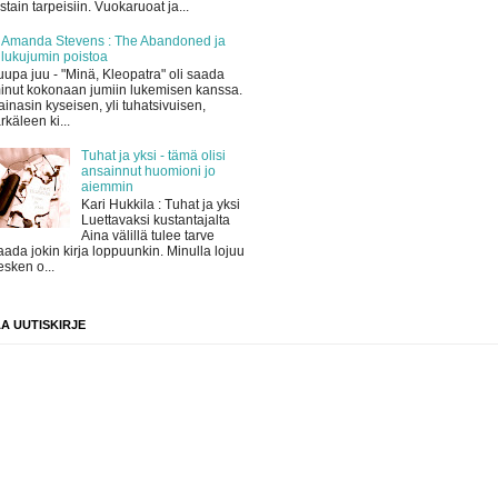
iistain tarpeisiin. Vuokaruoat ja...
Amanda Stevens : The Abandoned ja
lukujumin poistoa
uupa juu - "Minä, Kleopatra" oli saada
inut kokonaan jumiin lukemisen kanssa.
ainasin kyseisen, yli tuhatsivuisen,
ärkäleen ki...
Tuhat ja yksi - tämä olisi
ansainnut huomioni jo
aiemmin
Kari Hukkila : Tuhat ja yksi
Luettavaksi kustantajalta
Aina välillä tulee tarve
aada jokin kirja loppuunkin. Minulla lojuu
esken o...
AA UUTISKIRJE