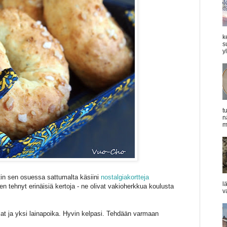
k
s
y
t
n
m
tin sen osuessa sattumalta käsiini
nostalgiakortteja
l
olen tehnyt erinäisiä kertoja - ne olivat vakioherkkua koulusta
v
jat ja yksi lainapoika. Hyvin kelpasi. Tehdään varmaan