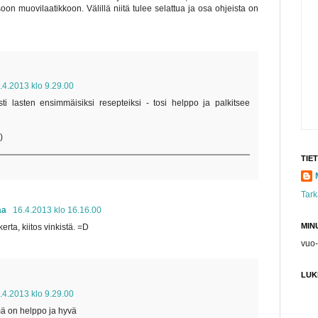
oon muovilaatikkoon. Välillä niitä tulee selattua ja osa ohjeista on
.4.2013 klo 9.29.00
i lasten ensimmäisiksi resepteiksi - tosi helppo ja palkitsee
)
TIE
Tark
iaa
16.4.2013 klo 16.16.00
MIN
kerta, kiitos vinkistä. =D
vuo-
LUK
.4.2013 klo 9.29.00
mä on helppo ja hyvä