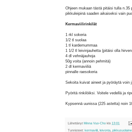
Ohjeen mukaan tästä pitäisi tulla n.35 
pikkuleipinä saaden aikaiseksi vain puo
Kermaviilirinkilät
1 rkl sokeria
1/2 tl suolaa
1 tl kardemummaa
1 1/2 tl leivinjauhetta (pitäisi olla hi
4 dl vehnäjauhoja
50g voita (annoin pehmitä)
2 dl kermaviiliä
pinnalle raesokeria
Sekoita kuivat aineet ja pyöräytä voin 
Pyöritä rinkilöiksi. Voitele vedellä ja ri
Kypsennä uunissa (225 astetta) noin 10
Lähettänyt
Minna Vuo-Cho
klo
13:01
Tunnisteet:
kermaviili
,
leivonta
,
pikkusuolaine