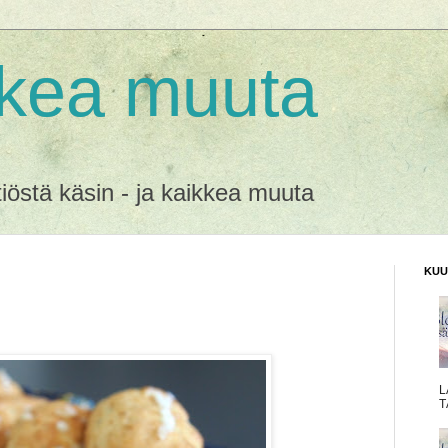
kkea muuta
ittiöstä käsin - ja kaikkea muuta
KUU
L
T